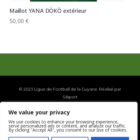
Maillot YANA DÒKÒ extérieur
50,00
€
© 2023 Ligue de Football de la Guyane. Réalisé par
Silsport
|
We value your privacy
Mentions légales
We use cookies to enhance your browsing experience,
serve personalized ads or content, and analyze our traffic.
C.G.V.
By clicking "Accept All", you consent to our use of cookies.